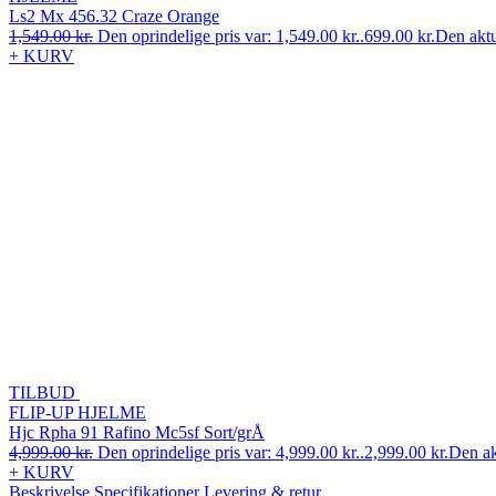
Ls2 Mx 456.32 Craze Orange
1,549.00
kr.
Den oprindelige pris var: 1,549.00 kr..
699.00
kr.
Den aktue
+ KURV
TILBUD
FLIP-UP HJELME
Hjc Rpha 91 Rafino Mc5sf Sort/grÅ
4,999.00
kr.
Den oprindelige pris var: 4,999.00 kr..
2,999.00
kr.
Den akt
+ KURV
Beskrivelse
Specifikationer
Levering & retur