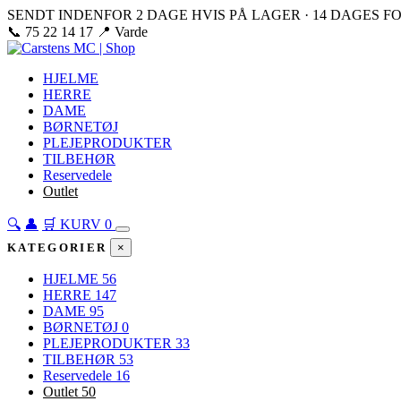
SENDT INDENFOR 2 DAGE HVIS PÅ LAGER · 14 DAGES 
📞 75 22 14 17
📍 Varde
↗ Carstens MC
HJELME
HERRE
DAME
BØRNETØJ
PLEJEPRODUKTER
TILBEHØR
Reservedele
Outlet
🔍
👤
🛒
KURV
0
KATEGORIER
×
HJELME
56
HERRE
147
DAME
95
BØRNETØJ
0
PLEJEPRODUKTER
33
TILBEHØR
53
Reservedele
16
Outlet
50