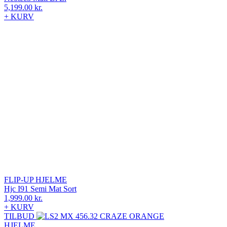
5,199.00
kr.
+ KURV
FLIP-UP HJELME
Hjc I91 Semi Mat Sort
1,999.00
kr.
+ KURV
TILBUD
HJELME